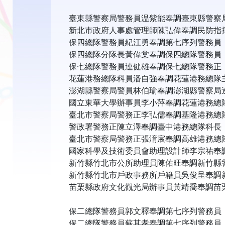
臺東縣警察局警務員温紫能奉調臺東縣警察
新北市政府人事處管理師陳弘偉奉調民防指
保四總隊警務員紀江勇奉調第七序列警務員
保四總隊分隊長黃偉棠奉調保四總隊警務員
保七總隊警務員連健雄奉調保七總隊警務正
花蓮港務總隊科員潘自強奉調花蓮港務總隊
澎湖縣警察局警員林伯瑜奉調澎湖縣警察局
國立東華大學辦事員李小萍奉調花蓮港務總
臺北市警察局警務正李弘儒奉調基隆港務總
警政署警務正陳立澤奉調臺中港務總隊科長
臺北市警察局警務正張淯宸奉調高雄港務總
國家科學及技術委員會助理設計師李宗祐奉
新竹縣竹北市公所助理員陳佑旺奉調新竹縣
新竹縣竹北市戶政事務所戶籍員吳俊呈奉調
苗栗縣政府文化觀光局辦事員黃靖喬奉調苗
保二總隊警務員郭文釋奉調第七序列警務員
保二總隊警務員蘇其孝奉調第七序列警務員