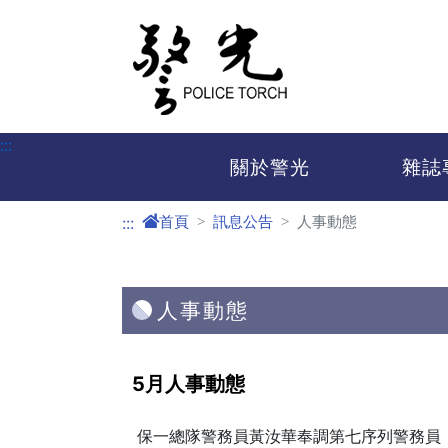
進入內容區塊
:::
關於警光
雜誌
首頁
訊息公告
人事動態
:::
人事動態
5月人事動態
保一總隊警務員黃汝華奉調第七序列警務員