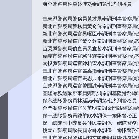
航空警察局科員蔡佳彣奉調第七序列科員
臺東縣警察局警務員黃才展奉調刑事警察局
新北市警察局警務員黃奇偉奉調刑事警察局
新北市警察局巡官吳曜臣奉調刑事警察局偵
新北市警察局巡官黃文欽奉調刑事警察局偵
苗栗縣警察局偵查員吳宜哲奉調刑事警察局
嘉義市警察局巡官駱佳輝奉調刑事警察局偵
南投縣警察局巡官陳柏宏奉調刑事警察局偵
臺北市警察局巡官張嵩揚奉調刑事警察局偵
臺北市警察局巡官馬恩典奉調刑事警察局偵
宜蘭縣警察局巡官曾國誌奉調刑事警察局偵
基隆港務總隊辦事員鄭凱鴻奉調基隆港務總
保六總隊警務員林廷諾奉調第七序列警務員
金門縣警察局巡官吳英明奉調金門縣警察局
保一總隊警務員陳華欽奉調保一總隊警務正
保一總隊副中隊長吳仲民奉調保一總隊警務
桃園市警察局隊長龔永峰奉調保二總隊警務
臺北市警察局警務員賴京陵奉調基隆港務總