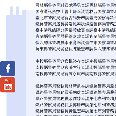
雲林縣警察局科員武香男奉調雲林縣警察局
警察通訊所技士曾士軒奉調雲林縣警察局警
臺北市警察局巡官古維升奉調臺灣警察專科
鐵路警察局股長吳浩維奉調鐵路警察局警務
臺中港務總隊分隊長黃啟賓奉調臺中港務總
宜蘭縣警察局股長徐嘉煌奉調宜蘭縣警察局
保六總隊警務員李承育奉調臺中市警察局警
屏東縣警察局警務員陳慶豐奉調保六總隊警
南投縣警察局巡官楊裕存奉調南投縣警察局
南投縣警察局巡官張右詮奉調南投縣警察局
南投縣警察局巡官陳永斌奉調南投縣警察局
鐵路警察局警務員林新凱奉調鐵路警察局股
鐵路警察局警務員張朝雄奉調鐵路警察局股
鐵路警察局警務員余佳臻奉調第七序列警務
鐵路警察局警務員張博勝奉調第七序列警務
鐵路警察局警務員黃世宏奉調第七序列警務