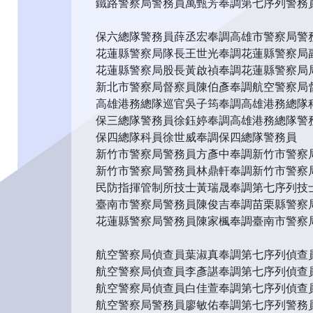
鐵路警察局警務員萬甄芳奉調第七序列警務
保六總隊警務員薛丞宏奉調高雄市警察局警
花蓮縣警察局隊長王世光奉調花蓮縣警察局
花蓮縣警察局股長黃啟禎奉調花蓮縣警察局
新北市警察局督察員陳伯彥奉調航空警察局
高雄港務總隊巡官吳子筠奉調高雄港務總隊
保三總隊警務員徐鈺婷奉調高雄港務總隊警
保四總隊科員徐世威奉調保四總隊警務員
新竹市警察局警務員方彥中奉調新竹市警察
新竹市警察局警務員林鼎軒奉調新竹市警察
民防指揮管制所技士黃瑞晟奉調第七序列技
臺南市警察局警務員陳俊吉奉調苗栗縣警察
花蓮縣警察局警務員陳家楓奉調臺南市警察
航空警察局偵查員葉淑真奉調第七序列偵查
航空警察局偵查員李彥諶奉調第七序列偵查
航空警察局偵查員白佳萱奉調第七序列偵查
航空警察局警務員廖敏佑奉調第七序列警務