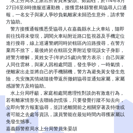
水上分局水上派出所警員朱晏頡、鄭如砡，於114年8月
27日6至8時擔服巡邏勤務，接獲雲林縣警察局協尋人口通
報，一名女子與家人爭吵負氣離家未歸恐生意外，請求警
方協助。
警方接獲通報獲悉受協尋人在嘉義縣水上火車站，隨即
前往找尋未發現，調閱火車站附近路口監視器及手機定位
進行搜尋，線上巡邏警網同時於轄區內沿路搜尋，在警方
棄而不捨下，最後終於在轄區交界附近發現該女子身影，
經警方瞭解，黃姓女子(年約25歲)向警方表示：自己與家
人同住雲林，與家人因相處問題，發生爭吵，一時氣憤，
便離家出走並將自己的手機關機，警方為避免黃女發生危
險，先安撫其情緒隨後帶返所撤銷協尋並通知家屬，家屬
感謝警方及時協助。
水上分局呼籲，家庭相處間應理性對談勿有激進行為，
若有離家情形失去聯絡勿慌張，只要發覺行蹤不知去向，
立即向警方報案協尋，並詳述離開前之相關穿著及特徵或
者可能之去處等資訊，讓員警能在最短時間內尋獲家屬以
免發生憾事。
嘉義縣警察局水上分局警員朱晏頡