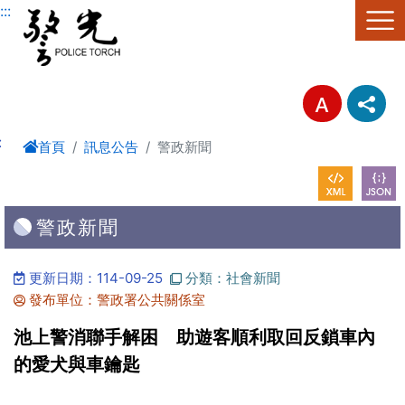
進入內容區塊
:::
:
首頁
訊息公告
警政新聞
警政新聞
更新日期：114-09-25
分類：社會新聞
發布單位：警政署公共關係室
池上警消聯手解困 助遊客順利取回反鎖車內
的愛犬與車鑰匙