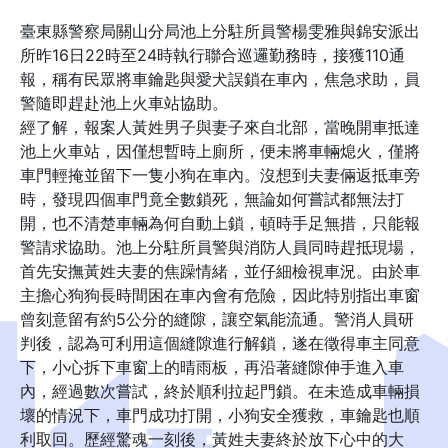
臺東縣警察局關山分局池上分駐所員警楊雯雅與錦安派出
所昨16日22時至24時執行聯合巡邏勤務時，接獲110通
報，稱有民眾將車鑰匙與愛犬誤鎖在車內，焦急求助，員
警隨即趕赴池上火車站協助。
經了解，報案人黃姓男子與妻子來自北部，當晚開車抵達
池上火車站，因僅想暫時上廁所，便未將車輛熄火，僅將
車門輕掩並留下一隻小狗在車內。沒想到夫妻倆返抵車旁
時，發現四個車門竟全數鎖死，無論如何嘗試都無法打
開，也不清楚車輛為何自動上鎖，頓時手足無措，只能報
警請求協助。池上分駐所員警與消防人員同時趕抵現場，
首先安撫黃姓夫妻的焦躁情緒，並仔細檢視車況。由於車
主擔心狗狗長時間困在車內會有危險，因此特別指出車窗
曾刻意留有約5公分的縫隙，讓空氣能流通。警消人員研
判後，認為可利用這個縫隙進行解鎖，遂在徵得車主同意
下，小心拆下車窗上的晴雨板，再沿著縫隙伸手進入車
內，經過數次嘗試，終於順利拉起門鎖。在未造成車輛損
壞的情況下，車門成功打開，小狗安全獲救，車鑰匙也順
利取回。歷經驚魂一刻後，黃姓夫妻終於放下心中的大