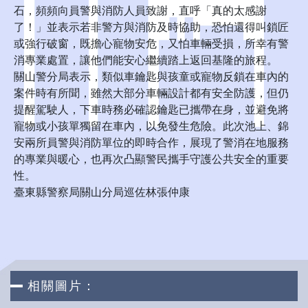
石，頻頻向員警與消防人員致謝，直呼「真的太感謝
了！」並表示若非警方與消防及時協助，恐怕還得叫鎖匠
或強行破窗，既擔心寵物安危，又怕車輛受損，所幸有警
消專業處置，讓他們能安心繼續踏上返回基隆的旅程。
關山警分局表示，類似車鑰匙與孩童或寵物反鎖在車內的
案件時有所聞，雖然大部分車輛設計都有安全防護，但仍
提醒駕駛人，下車時務必確認鑰匙已攜帶在身，並避免將
寵物或小孩單獨留在車內，以免發生危險。此次池上、錦
安兩所員警與消防單位的即時合作，展現了警消在地服務
的專業與暖心，也再次凸顯警民攜手守護公共安全的重要
性。
臺東縣警察局關山分局巡佐林張仲康
相關圖片：