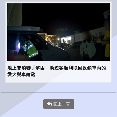
池上警消聯手解困 助遊客順利取回反鎖車內的
愛犬與車鑰匙
回上一頁