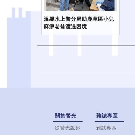
溫馨水上警分局助鹿草區小兒
麻痹老翁渡過困境
關於警光
雜誌專區
從警光說起
雜誌專區