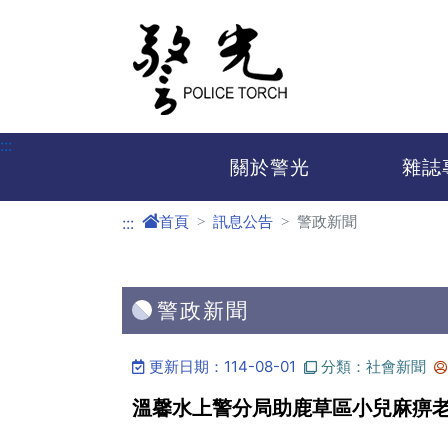
進入內容區塊
:::
關於警光
雜誌
首頁
訊息公告
警政新聞
:::
警政新聞
更新日期：114-08-01
分類：社會新聞
溫馨水上警分局助鹿草區小兒麻痹