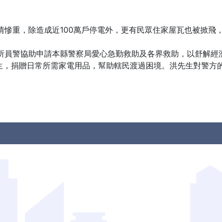
情慘重，除造成近100萬戶停電外，更有民眾住家屋瓦也被掀飛
所員警協助申請本縣警察局愛心急勤救助及各界救助，以舒解經
先生，捐贈日常所需家電用品，幫助轄民渡過困境。洪先生對警方