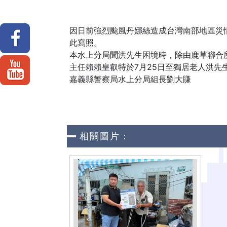
因日前強烈颱風丹娜絲造成台灣南部地區災
此寫照。
本水上分局聞洪先生困境時，除由鹿草聯合
主任賴賴皇叡特於7月25日至獨居老人洪
嘉義縣警察局水上分局組長劉大賺
相關圖片：