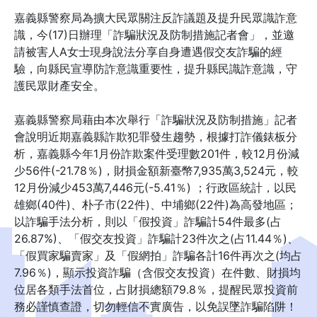
嘉義縣警察局為擴大民眾關注反詐議題及提升民眾識詐意
識，今(17)日辦理「詐騙狀況及防制措施記者會」，並邀
請被害人A女士現身說法分享自身遭遇假交友詐騙的經
驗，向縣民宣導防詐意識重要性，提升縣民識詐意識，守
護民眾財產安全。
嘉義縣警察局藉由本次舉行「詐騙狀況及防制措施」記者
會說明近期嘉義縣詐欺犯罪發生趨勢，根據打詐儀錶板分
析，嘉義縣今年1月份詐欺案件受理數201件，較12月份減
少56件(-21.78％)，財損金額新臺幣7,935萬3,524元，較
12月份減少453萬7,446元(-5.41％) ；行政區統計，以民
雄鄉(40件)、朴子市(22件)、中埔鄉(22件)為高發地區；
以詐騙手法分析，則以「假投資」詐騙計54件最多(占
26.87%)、「假交友投資」詐騙計23件次之(占11.44％)、
「假買家騙賣家」及「假網拍」詐騙各計16件再次之(均占
7.96％)，顯示投資詐騙（含假交友投資）在件數、財損均
位居各類手法首位，占財損總額79.8％，提醒民眾投資前
務必謹慎查證，切勿輕信不實廣告，以免誤墜詐騙陷阱！