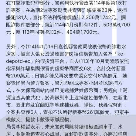
在打擊詐欺犯罪部分，警察局執行警政署114年度第1次打
詐專案，在為期2週專案期間共查獲詐騙集團23件，逮捕
嫌犯131人，查扣不法利得總價值計2,306萬1,742元。攔
阻詐欺件數部分，統計114年1月份則有12件、503萬6,700
元，較 113年同期增加2件、404萬1,700元。
另外，今(114)年1月16日嘉義縣警察局破獲假幣商詐欺水
房案，被害人張女透過臉書(FB)誤信廣告加入名為「ke-
depotd-ec」的假投資平台，自去(113)年10月間陸續依照
指示與詐騙集團假冒的虛擬幣商面交6次，合計交付新臺
幣209萬元；日前歹徒又再次要求張女交付61萬餘元，她
察覺怪異向警方報案，警方即組成專案小組並以誘捕方
式，在太保高鐵站內星巴克逮捕尹姓假幣商；另經向上溯
源追查其他共犯，於高鐵列車上逮捕趙姓假幣商、在新北
市、臺北市及宜蘭縣等地逮捕蘇姓、陽姓、秋姓假幣商，
全案共查獲6人，查扣不法所得新臺幣261萬餘元、犯案手
機數支、提款卡數張等贓證物。
局長李權哲表示，未來警察局除持續積極查緝車手、水
房，並溯源追查核心成員、瓦解詐欺集團外，亦將加強與