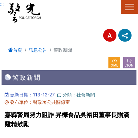
進入內容區塊
:::
:
首頁
訊息公告
警政新聞
警政新聞
更新日期：113-12-27
分類：社會新聞
發布單位：警政署公共關係室
嘉縣警局努力阻詐 昇樺食品吳裕田董事長贈滴
雞精鼓勵