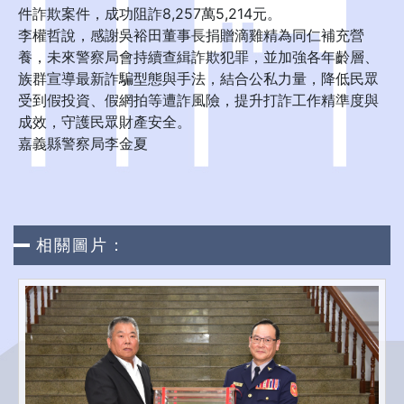
件詐欺案件，成功阻詐8,257萬5,214元。
李權哲說，感謝吳裕田董事長捐贈滴雞精為同仁補充營
養，未來警察局會持續查緝詐欺犯罪，並加強各年齡層、
族群宣導最新詐騙型態與手法，結合公私力量，降低民眾
受到假投資、假網拍等遭詐風險，提升打詐工作精準度與
成效，守護民眾財產安全。
嘉義縣警察局李金夏
相關圖片：