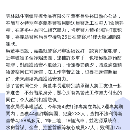
雲林縣斗南鎮昇樺食品有限公司董事長吳裕田熱心公益，
春節前夕特別至嘉義縣警察局贈送員警及工友每人1盒滴雞
精，在寒冬中為同仁補充體力，肯定警方積極阻詐打擊犯
罪，嘉義縣警察局長李權哲25日在警察局1樓大廳回贈感
謝狀。
吳董事長說，嘉義縣警察局辦案績效好，認真打擊犯罪，
近年破獲多個詐騙集團，逮捕許多車手，也積極阻詐預防
犯罪，對維護治安不遺餘力，恰逢春節前夕，贈送滴雞精
給警察同仁補身體，在工作辛苦之餘，也要把身體照顧
好，未來繼續為維護治安努力。
除了警察同仁外，吳董事長還特別請承辦人將工友也一起
算進去，不分階級身分，關心所有為警政工作努力付出的
同仁，令人感到相當敬佩。
警察局長李權哲說，今年第4波打詐專案在為期2週專案期
間內，查獲44個詐騙集團、犯嫌233人，查扣不法利得新
臺幣4,158萬多元、1筆土地、19輛汽車，並溯源系統商、
水房首謀、金主、控盤首腦等核心成員37人；另攔阻175