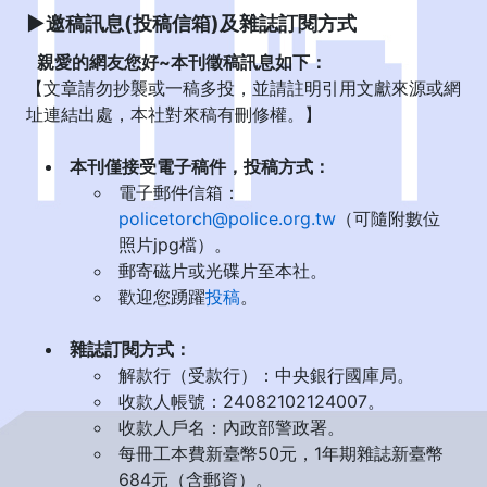
▶邀稿訊息(投稿信箱)及雜誌訂閱方式
親愛的網友您好~本刊徵稿訊息如下：
【文章請勿抄襲或一稿多投，並請註明引用文獻來源或網
址連結出處，本社對來稿有刪修權。】
本刊僅接受電子稿件，投稿方式：
電子郵件信箱：
policetorch@police.org.tw
（可隨附數位
照片jpg檔）。
郵寄磁片或光碟片至本社。
歡迎您踴躍
投稿
。
雜誌訂閱方式：
解款行（受款行）：中央銀行國庫局。
收款人帳號：24082102124007。
收款人戶名：內政部警政署。
每冊工本費新臺幣50元，1年期雜誌新臺幣
684元（含郵資）。