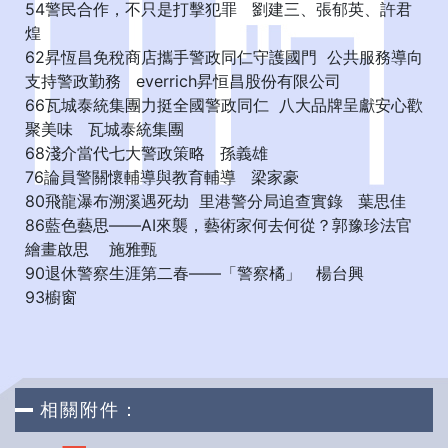
54警民合作，不只是打擊犯罪 劉建三、張郁英、許君
煌
62昇恆昌免稅商店攜手警政同仁守護國門 公共服務導向
支持警政勤務 everrich昇恒昌股份有限公司
66瓦城泰統集團力挺全國警政同仁 八大品牌呈獻安心歡
聚美味 瓦城泰統集團
68淺介當代七大警政策略 孫義雄
76論員警關懷輔導與教育輔導 梁家豪
80飛龍瀑布溯溪遇死劫 里港警分局追查實錄 葉思佳
86藍色藝思——AI來襲，藝術家何去何從？郭豫珍法官
繪畫啟思 施雅甄
90退休警察生涯第二春——「警察橘」 楊台興
93櫥窗
相關附件：