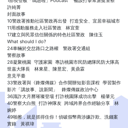
1部長登板「鴿急啦」Podcast 暢談打擊幫派挺警察
許純菁
封面故事
10警政署推動社區警政再出發 打造安全、宜居幸福城市
11用感動服務走入社區警政 林宜萱
17建立與民眾信任關係的特色社區警政 陳佳玉
What should I do?
24車輛於交岔路口之路權 警政署交通組
警察故事
28凝聚桃園 守護家園 專訪桃園市民防總隊民防大隊高
世嘉大隊長 林東星、陳昱宏、黃鼎霖
意見平臺
33警政署與《鋒燦傳媒》合作開辦短影音課程 學習製作
影片「講故事、說新聞」 鋒燦傳媒政治中心
36識詐大月曆璀璨登場 打詐桃園隊成功出擊 楊肇元
40警察大白熊 打詐神隊友 跨域跨界合作經驗分享 林
婉婷
49啪擦，就是抓得住你！偵破假幣商涉嫌詐欺、洗錢案
實錄 黃祺瑋